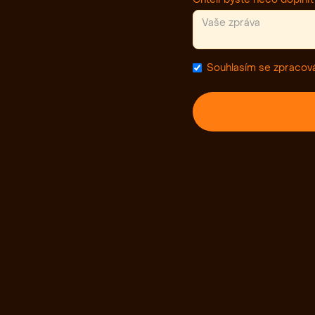
Souhlasím se zpracov
Služby
O nás
Blog