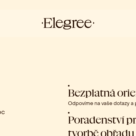
Bezplatná ori
Odpovíme na vaše dotazy a p
oc
Poradenství pr
tvorbě obřadu