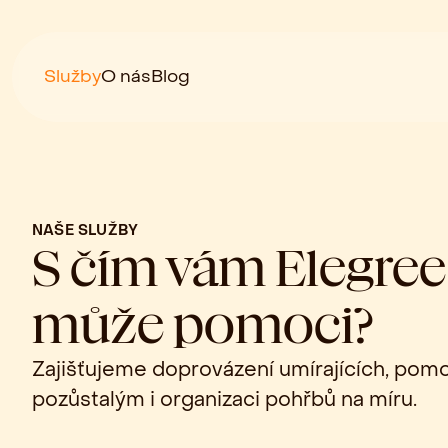
Služby
O nás
Blog
NAŠE SLUŽBY
S čím vám Elegree
může pomoci?
Zajišťujeme doprovázení umírajících, pom
pozůstalým i organizaci pohřbů na míru.