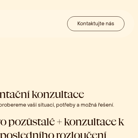
Kontaktujte nás
entační konzultace
robereme vaši situaci, potřeby a možná řešení.
o pozůstalé + konzultace k
 posledního rozloučení