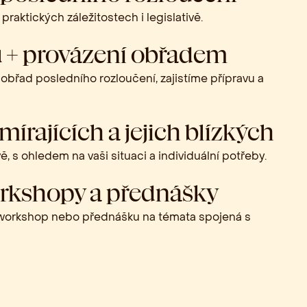
raktických záležitostech i legislativě.
 + provázení obřadem
břad posledního rozloučení, zajistíme přípravu a
írajících a jejich blízkých
, s ohledem na vaši situaci a individuální potřeby.
orkshopy a přednášky
, workshop nebo přednášku na témata spojená s