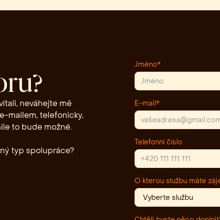
Jméno*
oru?
ítali, neváhejte mě
E-mail*
 e-mailem, telefonicky,
ile to bude možné.
Telefonní číslo
iný typ spolupráce?
O kterou službu máte zá
Chtěli byste něco doplnit