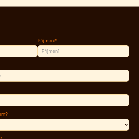
Příjmení*
jem?
?